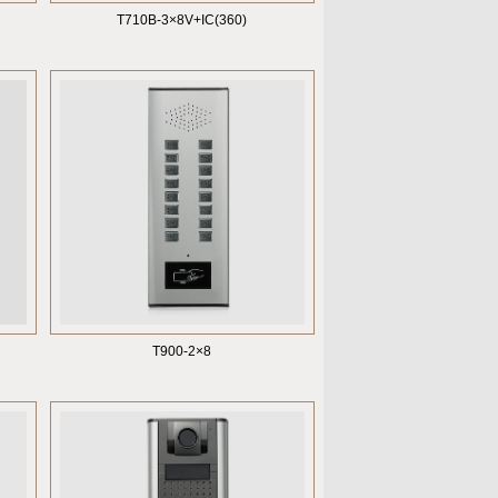
T710B-3×8V+IC(360)
T900-2×8