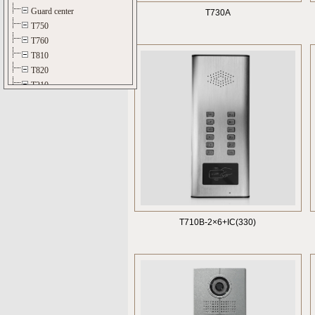
T730A
T710B-2×6+IC(330)