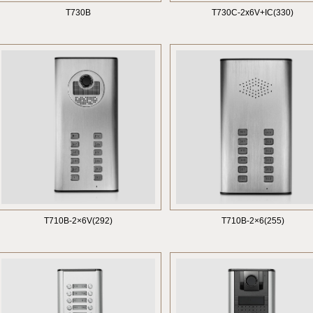
T730B
T730C-2x6V+IC(330)
T710B-2×6V(292)
T710B-2×6(255)