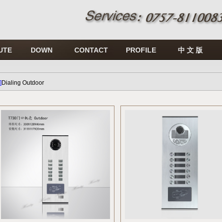
UTE
DOWN
CONTACT
PROFILE
中 文 版
]
Dialing Outdoor